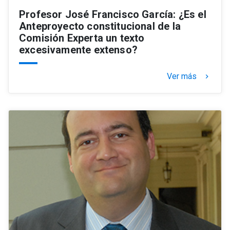
Profesor José Francisco García: ¿Es el
Anteproyecto constitucional de la
Comisión Experta un texto
excesivamente extenso?
Ver más
keyboard_arrow_right