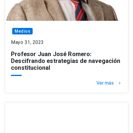
Medios
Mayo 31, 2023
Profesor Juan José Romero:
Descifrando estrategias de navegación
constitucional
Ver más
keyboard_arrow_right