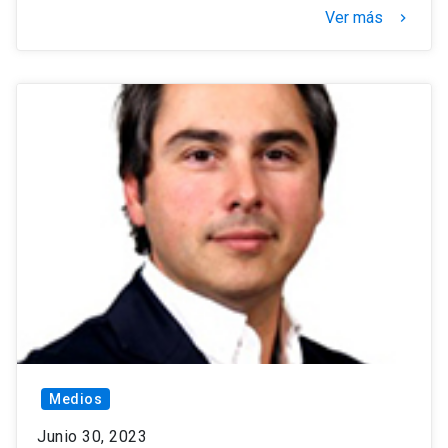
Ver más
keyboard_arrow_right
Medios
Junio 30, 2023