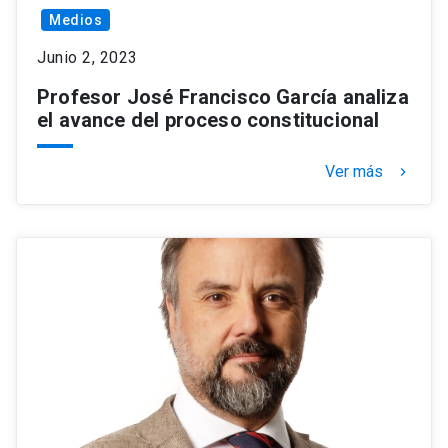
Medios
Junio 2, 2023
Profesor José Francisco García analiza
el avance del proceso constitucional
Ver más
keyboard_arrow_right