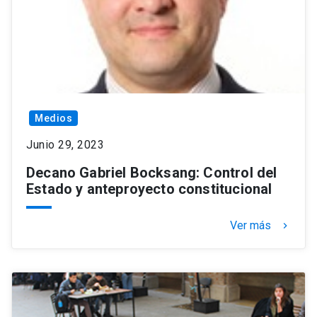
Medios
Junio 29, 2023
Decano Gabriel Bocksang: Control del
Estado y anteproyecto constitucional
Ver más
keyboard_arrow_right