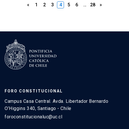
Paginación
«
1
2
3
4
5
6
…
28
»
de
entradas
FORO CONSTITUCIONAL
Campus Casa Central. Avda. Libertador Bernardo
O’Higgins 340, Santiago - Chile
foroconstitucionaluc@uc.cl