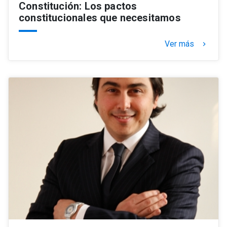
Constitución: Los pactos
constitucionales que necesitamos
Ver más
keyboard_arrow_right