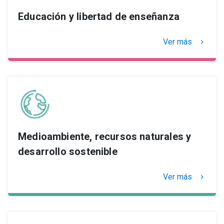
Educación y libertad de enseñanza
Ver más
keyboard_arrow_right
Medioambiente, recursos naturales y
desarrollo sostenible
Ver más
keyboard_arrow_right