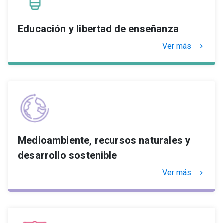
Educación y libertad de enseñanza
Ver más
keyboard_arrow_right
Medioambiente, recursos naturales y
desarrollo sostenible
Ver más
keyboard_arrow_right