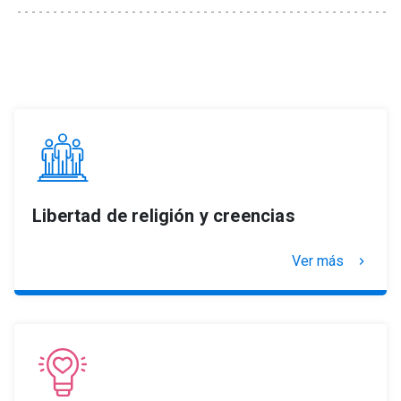
Libertad de religión y creencias
Ver más
keyboard_arrow_right