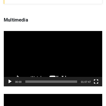
Multimedia
Reproductor
de
Video
00:00
01:07:47
Reproductor
de