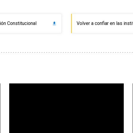
ción Constitucional
Volver a confiar en las inst
get_app
Reproductor
de
Video