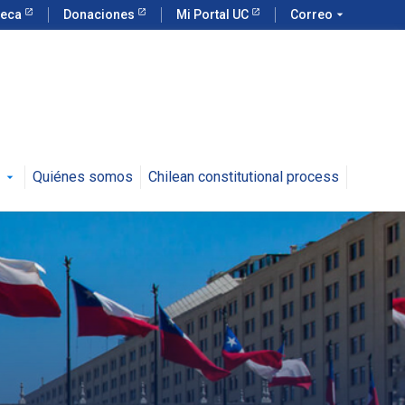
teca
Donaciones
Mi Portal UC
Correo
arrow_drop_down
Quiénes somos
Chilean constitutional process
arrow_drop_down