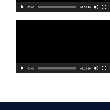
00:00
01:28:20
Reproductor
de
Video
00:00
01:28:39