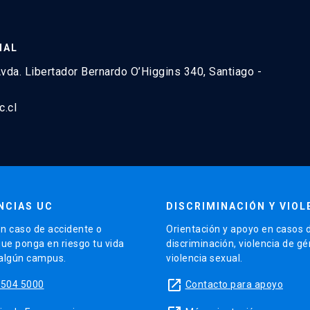
NAL
vda. Libertador Bernardo O’Higgins 340, Santiago -
c.cl
NCIAS UC
DISCRIMINACIÓN Y VIOL
n caso de accidente o
Orientación y apoyo en casos 
que ponga en riesgo tu vida
discriminación, violencia de g
 algún campus.
violencia sexual.
launch
5504 5000
Contacto para apoyo