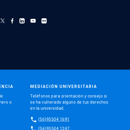
ENCIA
MEDIACIÓN UNIVERSITARIA
de
Teléfonos para orientación y consejo si
énero o
se ha vulnerado alguno de tus derechos
en la universidad.
phone
(56)95504 1691
phone
(56)95504 1247