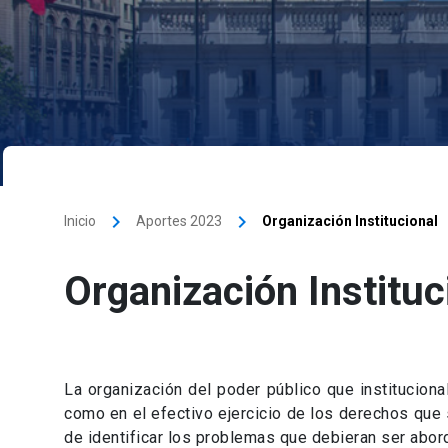
keyboard_arrow_right
keyboard_arrow_right
Inicio
Aportes 2023
Organización Institucional
Organización Instituc
La organización del poder público que institucion
como en el efectivo ejercicio de los derechos que 
de identificar los problemas que debieran ser abo