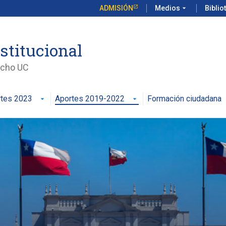
ADMISIÓN
Medios
arrow_drop_down
Biblio
stitucional
echo UC
tes 2023
Aportes 2019-2022
Formación ciudadana
arrow_drop_down
arrow_drop_down