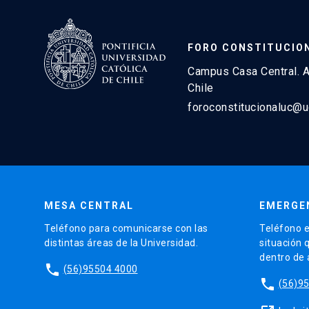
FORO CONSTITUCIO
Campus Casa Central. A
Chile
foroconstitucionaluc@u
MESA CENTRAL
EMERGE
Teléfono para comunicarse con las
Teléfono e
distintas áreas de la Universidad.
situación 
dentro de
phone
(56)95504 4000
phone
(56)9