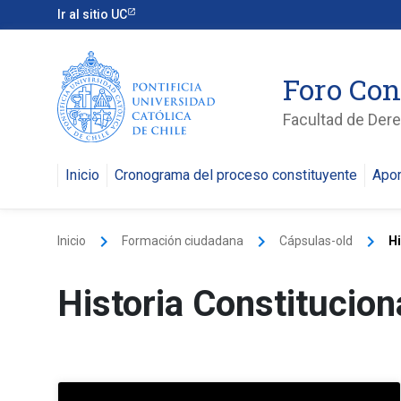
Ir al sitio UC
Foro Con
Facultad de Der
Inicio
Cronograma del proceso constituyente
Apor
keyboard_arrow_right
keyboard_arrow_right
keyboard_arrow_right
Inicio
Formación ciudadana
Cápsulas-old
Hi
Historia Constitucion