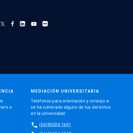
ENCIA
MEDIACIÓN UNIVERSITARIA
de
Teléfonos para orientación y consejo si
énero o
se ha vulnerado alguno de tus derechos
en la universidad.
phone
(56)95504 1691