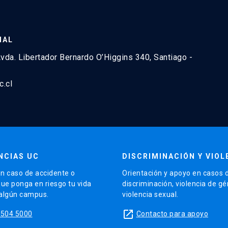
NAL
vda. Libertador Bernardo O’Higgins 340, Santiago -
c.cl
NCIAS UC
DISCRIMINACIÓN Y VIOL
n caso de accidente o
Orientación y apoyo en casos 
que ponga en riesgo tu vida
discriminación, violencia de g
 algún campus.
violencia sexual.
launch
5504 5000
Contacto para apoyo