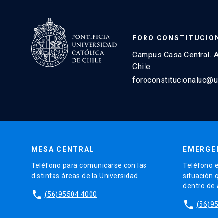
FORO CONSTITUCIO
Campus Casa Central. A
Chile
foroconstitucionaluc@u
MESA CENTRAL
EMERGE
Teléfono para comunicarse con las
Teléfono e
distintas áreas de la Universidad.
situación 
dentro de
phone
(56)95504 4000
phone
(56)9