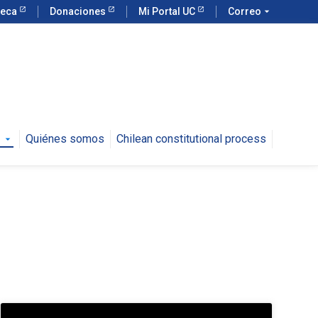
teca
Donaciones
Mi Portal UC
Correo
arrow_drop_down
Quiénes somos
Chilean constitutional process
arrow_drop_down