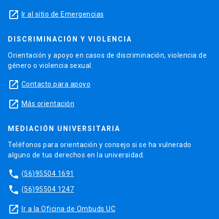
launch
Ir al sitio de Emergencias
DISCRIMINACIÓN Y VIOLENCIA
Orientación y apoyo en casos de discriminación, violencia de
género o violencia sexual.
launch
Contacto para apoyo
launch
Más orientación
MEDIACIÓN UNIVERSITARIA
Teléfonos para orientación y consejo si se ha vulnerado
alguno de tus derechos en la universidad.
phone
(56)95504 1691
phone
(56)95504 1247
launch
Ir a la Oficina de Ombuds UC