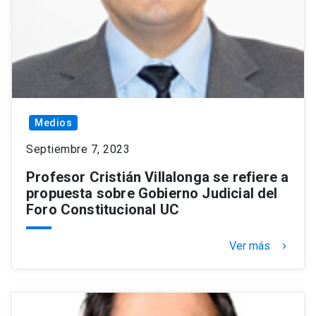
Medios
Septiembre 7, 2023
Profesor Cristián Villalonga se refiere a
propuesta sobre Gobierno Judicial del
Foro Constitucional UC
Ver más
keyboard_arrow_right