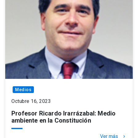
Medios
Octubre 16, 2023
Profesor Ricardo Irarrázabal: Medio
ambiente en la Constitución
Ver más
keyboard_arrow_right