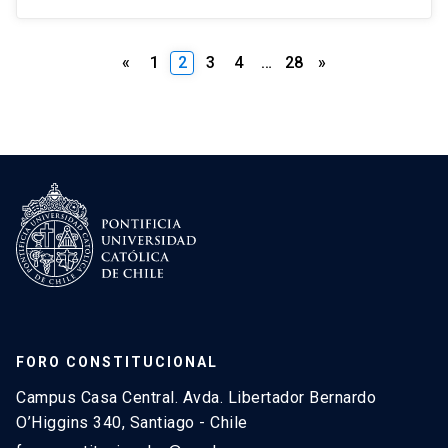
Paginación
«
1
2
3
4
…
28
»
de
entradas
FORO CONSTITUCIONAL
Campus Casa Central. Avda. Libertador Bernardo
O’Higgins 340, Santiago - Chile