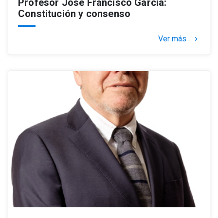
Profesor José Francisco García:
Constitución y consenso
Ver más
keyboard_arrow_right