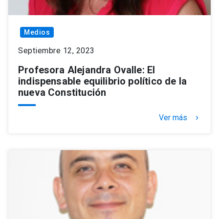
Medios
Septiembre 12, 2023
Profesora Alejandra Ovalle: El
indispensable equilibrio político de la
nueva Constitución
Ver más
keyboard_arrow_right