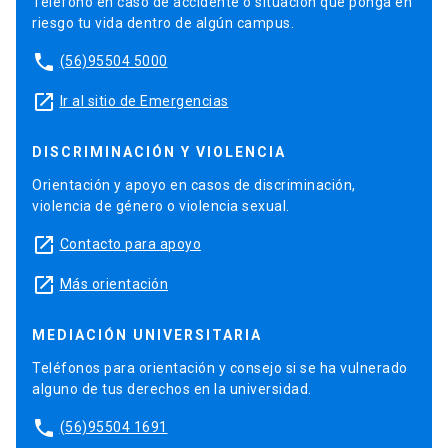
Teléfono en caso de accidente o situación que ponga en
riesgo tu vida dentro de algún campus.
phone
(56)95504 5000
launch
Ir al sitio de Emergencias
DISCRIMINACIÓN Y VIOLENCIA
Orientación y apoyo en casos de discriminación,
violencia de género o violencia sexual.
launch
Contacto para apoyo
launch
Más orientación
MEDIACIÓN UNIVERSITARIA
Teléfonos para orientación y consejo si se ha vulnerado
alguno de tus derechos en la universidad.
phone
(56)95504 1691